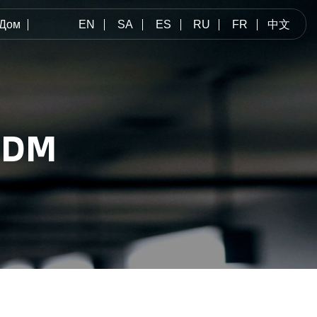
Дом
EN
SA
ES
RU
FR
中文
ODM