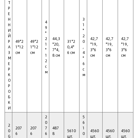
Т
Р
Е
Н
3
4
Н
1
9
И
*
*
Й
2
2
44,3
42,7
42,7
42,7
Р
49*2
49*2
31*2
0
1
*20,
*19,
*19,
*19,
А
1*12
1*12
0,4*
,
*
7*4,
3*6
3*6
3*6
З
см
см
6 см
4
1
8 см
см
см
см
М
*
2
Е
6
с
Р
с
м
К
м
О
Р
О
Б
К
И
2
5
0
6
2
207
207
7
487
1
0
5610
4560
4560
4560
6
6
6
8
0
G
шт.
шт.
шт.
шт.