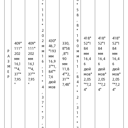
*
*
1
5
1
8
1
,
*
8
2
*
0
1
418*
418*
418*
2
430*
9
409*
409*
330,
52*1
52*1
52*1
м
46,7
0
111*
111*
8*58
84
84
84
Р
м
*193
м
202
202
,8*1
мм
мм
мм
А
1
мм
м
мм
мм
90
16,4
16,4
16,4
З
6
16,9
1
16,1
16,1
мм
6
6
6
М
,
3"*1,
1
"*4,
"*4,
11,8
дюй
дюй
дюй
Е
1
84"*
,
37"*
37"*
4"*2,
мов*
мов*
мов*
Р
"
7,6
8
7,95
7,95
31"*
2,05
2,05
2,05
*
дюй
4
"
"
7,48"
"*7,2
"*7,2
"*7,2
4
мов
"
4"
4"
4"
,
*
3
2
7
,
"
3
*
1
7
"
,
*