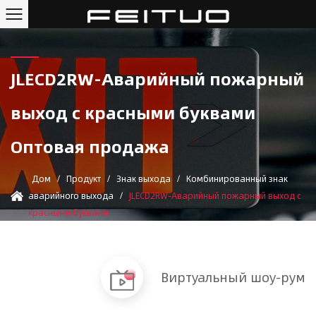
JLECD2RW-Аварийный пожарный
выход с красными буквами
Оптовая продажа
Дом
/
Продукт
/
Знак выхода
/
Комбинированный знак
аварийного выхода
/
JLECD2RW-Аварийный пожарный выход с
красными буквами
Виртуальный шоу-рум