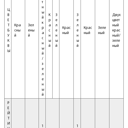
т
н
Ц
ы
В
К
З
З
Двух
й
Е
р
е
е
цвет
к
Т
Кра
Зел
а
л
л
ный
р
Крас
Крас
Зеле
Б
сны
ены
с
е
е
крас
а
ный
ный
ный
У
й
й
н
н
н
ный/
с
К
ы
ы
ы
зеле
н
В
й
й
й
ный
ы
Ы
й
/
з
е
л
е
н
ы
й
Р
Е
Й
Т
И
1
1