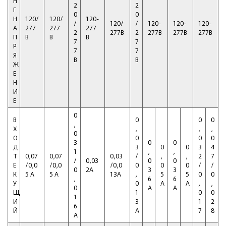
Н
2
2
Г
0
0
Н
120/
120/
120-
/
120/
/
120-
120-
120-
А
277
277
277
2
277В
2
277В
277В
277В
П
В
В
В
7
7
Р
7
7
Я
В
В
Ж
Е
Н
И
Е
0
В
0
0
0
,
Х
,
,
,
0
О
0
0
0
3
0
0
Д
3
0
0
3
4
1
,
,
Т
0,07
0,07
0,03
/
,
,
2
7
/
0,03
0
0
Е
/0,0
/0,0
/0,0
0
0
0
/
/
0
2А
3
3
К
5 А
5 А
13А
,
5
5
0
0
,
6
6
У
0
А
А
,
,
0
А
А
Щ
1
0
0
1
И
3
1
2
6
Й
А
7
8
А