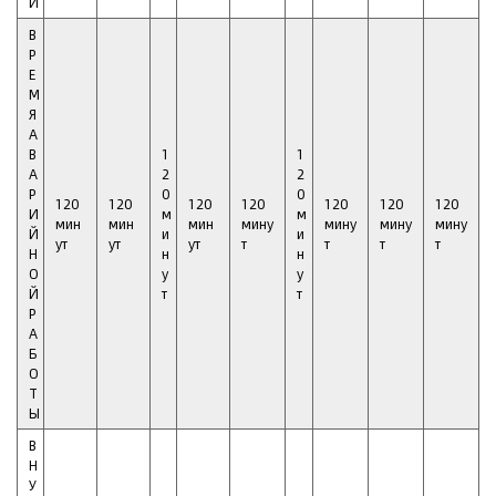
И
В
Р
Е
М
Я
А
В
1
1
А
2
2
Р
0
0
120
120
120
120
120
120
120
И
м
м
мин
мин
мин
мину
мину
мину
мину
Й
и
и
ут
ут
ут
т
т
т
т
Н
н
н
О
у
у
Й
т
т
Р
А
Б
О
Т
Ы
В
Н
У