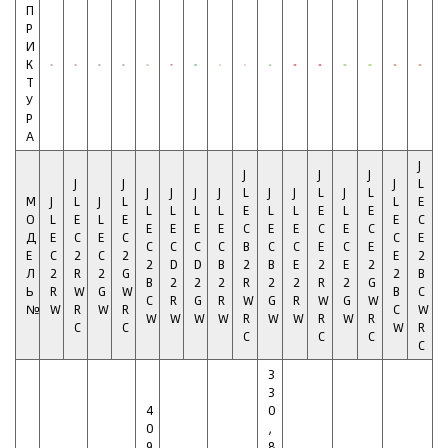
П
Р
И
К
Т
У
Р
А
J
J
J
J
J
J
J
L
J
J
J
J
L
J
J
L
J
L
М
J
L
J
L
L
E
L
L
L
L
E
L
L
E
L
E
О
L
E
L
E
E
C
E
E
E
E
C
E
E
C
E
C
Д
E
C
E
C
C
E
C
C
C
C
B
C
C
E
C
E
Е
C
2
C
2
E
2
2
D
D
B
2
B
E
2
E
2
Л
2
R
2
G
2
B
B
2
2
2
R
2
2
R
2
G
Ь
R
W
G
W
B
C
C
R
G
R
W
G
R
W
G
W
№
W
R
W
R
C
W
W
W
W
W
R
W
W
R
W
R
C
C
W
R
C
C
C
C
3
3
4
0
0
,
9
8