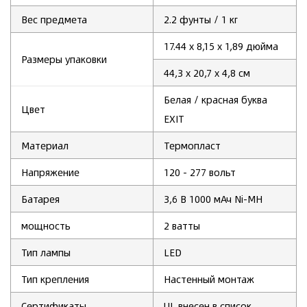
Вес предмета
2.2
фунты
/ 1 кг
17.44
х 8,15 х 1,89 дюйма
Размеры упаковки
44,3 х 20,7 х 4,8 см
‎Белая / красная буква
Цвет
EXIT
Материал
Термопласт
Напряжение
120 -
277 вольт
Батарея
3,6 В 1000 мАч Ni-MH
мощность
2
ватты
Тип лампы
‎LED
Тип крепления
‎Настенный монтаж
Сертификаты
UL внесен в список