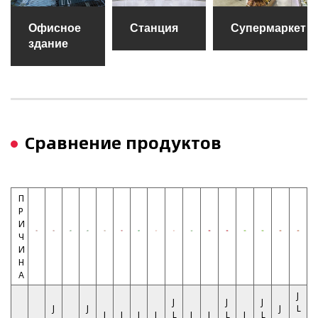
Офисное
Станция
Супермаркет
здание
Сравнение продуктов
П
Р
И
Ч
И
Н
А
J
J
J
J
J
J
J
L
J
J
J
J
L
J
J
L
J
L