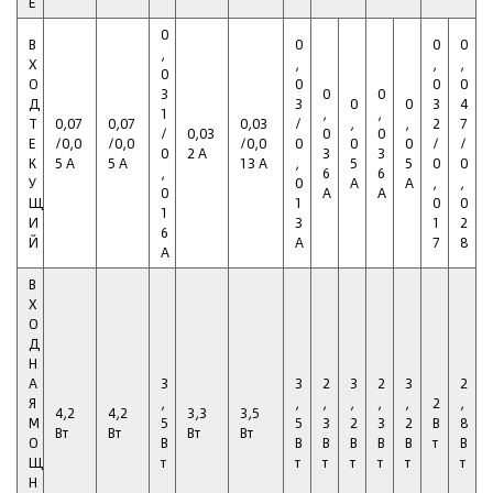
Е
0
В
0
0
0
,
Х
,
,
,
0
О
0
0
0
3
0
0
Д
3
0
0
3
4
1
,
,
Т
0,07
0,07
0,03
/
,
,
2
7
/
0,03
0
0
Е
/0,0
/0,0
/0,0
0
0
0
/
/
0
2 А
3
3
К
5 А
5 А
13 А
,
5
5
0
0
,
6
6
У
0
А
А
,
,
0
А
А
Щ
1
0
0
1
И
3
1
2
6
Й
А
7
8
А
В
Х
О
Д
Н
А
3
3
2
3
2
3
2
Я
,
,
,
,
,
,
2
,
4,2
4,2
3,3
3,5
М
5
5
3
2
3
2
В
8
Вт
Вт
Вт
Вт
О
В
В
В
В
В
В
т
В
Щ
т
т
т
т
т
т
т
Н