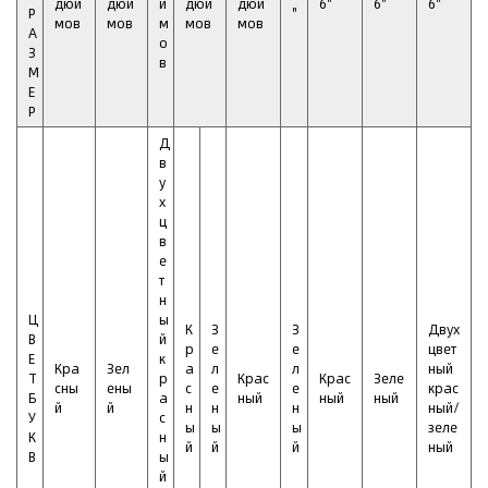
дюй
дюй
й
дюй
дюй
6"
6"
6"
Р
"
мов
мов
м
мов
мов
А
о
З
в
М
Е
Р
Д
в
у
х
ц
в
е
т
н
Ц
ы
К
З
З
Двух
В
й
р
е
е
цвет
Е
к
Кра
Зел
а
л
л
ный
Т
р
Крас
Крас
Зеле
сны
ены
с
е
е
крас
Б
а
ный
ный
ный
й
й
н
н
н
ный/
У
с
ы
ы
ы
зеле
К
н
й
й
й
ный
В
ы
й