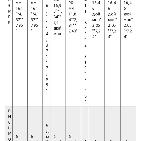
мм
мм
90
16,4
16,4
16,4
З
6
16,9
1
16,1
16,1
мм
6
6
6
М
,
3"*1,
1
"*4,
"*4,
11,8
дюй
дюй
дюй
Е
1
84"*
,
37"*
37"*
4"*2,
мов*
мов*
мов*
Р
"
7,6
8
7,95
7,95
31"*
2,05
2,05
2,05
*
дюй
4
"
"
7,48"
"*7,2
"*7,2
"*7,2
4
мов
"
4"
4"
4"
,
*
3
2
7
,
"
3
*
1
7
"
,
*
9
7
5
,
"
4
8
"
П
И
С
6
Ь
д
М
6
6
ю
6
6
О
6