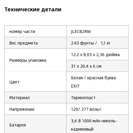
Технические детали
номер части
JLECB2RW
Вес предмета
2.43
фунты
/ 1,1 кг
12.2
х 8,03 х 2,36 дюйма
Размеры упаковки
31 х 20,4 х 6 см
‎Белая / красная буква
Цвет
EXIT
Материал
Термопласт
Напряжение
120/
277 вольт
3,6 В 1000 мАч никель-
Батарея
кадмиевый