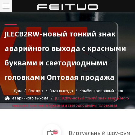
JLECB2RW-новый тонкий знак
аварийного выхода с красными
буквами и светодиодными
головками Оптовая продажа
Дом
/
Продукт
/
Знак выхода
/
Комбинированный знак
аварийного выхода
/
JLECB2RW-новый тонкий знак аварийного
выхода с красными буквами и светодиодными головками
Виртуальный шоу-рум