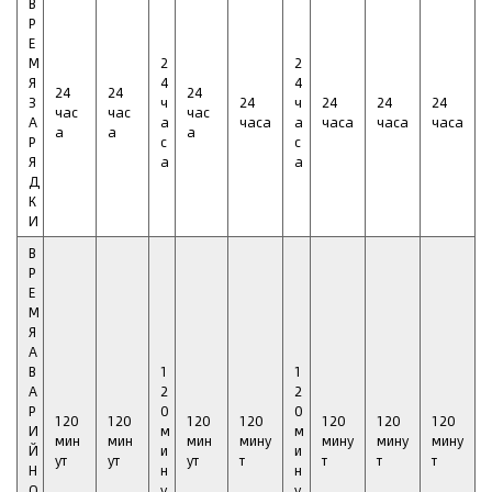
В
Р
Е
М
2
2
Я
4
4
24
24
24
З
ч
24
ч
24
24
24
час
час
час
А
а
часа
а
часа
часа
часа
а
а
а
Р
с
с
Я
а
а
Д
К
И
В
Р
Е
М
Я
А
В
1
1
А
2
2
Р
0
0
120
120
120
120
120
120
120
И
м
м
мин
мин
мин
мину
мину
мину
мину
Й
и
и
ут
ут
ут
т
т
т
т
Н
н
н
О
у
у